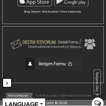
Blog
İletişim
Site Kuralları
Firma Hakkında
İletişim Formu
İletişime Geç
Turkish Acoustic Hakkında Daha Fazlası
Firma Detayları
LANGUAGE
By Company Turkish Acoustic
© 2025