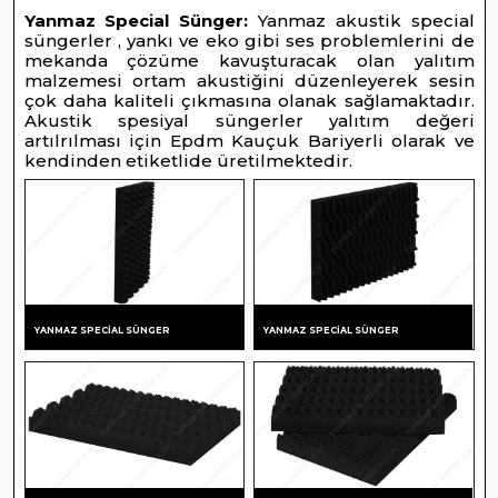
ZOLASYON MALZEMELERI
SES
Yanmaz Special Sünger
:
Yanmaz akustik special
süngerler , yankı ve eko gibi ses problemlerini de
İZOLASYONLARI
KUSTIK PROJE REFERANSLAR
mekanda çözüme kavuşturacak olan yalıtım
malzemesi ortam akustiğini düzenleyerek sesin
İZOLASYON
çok daha kaliteli çıkmasına olanak sağlamaktadır.
MALZEMELERI
İPARİŞLERİNİZ
Akustik spesiyal süngerler yalıtım değeri
artılrılması için Epdm Kauçuk Bariyerli olarak ve
AKUSTIK
kendinden etiketlide üretilmektedir.
LERI RESIMLERI
PROJE
REFERANSLAR
NSTAGRAM GALERI
SİPARİŞLERİNİZ
UVAR HESAPLAYICI
GALERI
RÜN RENKLENDIRME
RESIMLERI
YANMAZ SPECIAL SÜNGER
YANMAZ SPECIAL SÜNGER
İNSTAGRAM
HOWROOM GÖRSELLERI
GALERI
DUVAR
HESAPLAYICI
ÜRÜN