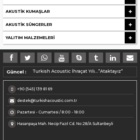
AKUSTIK KUMAŞLAR
AKUSTIK SÜNGERLER
YALITIM MALZEMELERI
Makedonya ihracatımız üretime alındı.
Turkish Acoustic İhraçat Yılı…”Ataktayız”
Güncel :
+90 (545) 139 81 69
destek@turkishacoustic.com.tr
Pazartesi - Cumartesi / 8:00 - 18:00
Hasanpaşa Mah. Necip Fazıl Cd. No:28/A Sultanbeyli