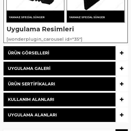
YANMAZ SPECIAL SÜNGER
YANMAZ SPECIAL SÜNGER
Uygulama Resimleri
[wonderplugin_carousel id="35"]
ÜRÜN GÖRSELLERI
UYGULAMA GALERI
ÜRÜN SERTIFIKALARI
KULLANIM ALANLARI
UYGULAMA ALANLARI