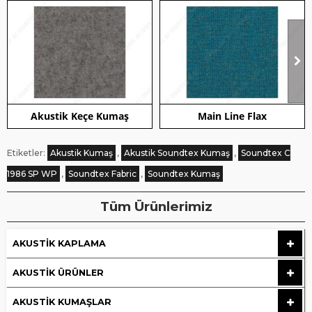
Akustik Keçe Kumaş
Main Line Flax
Etiketler:
Akustik Kumaş
,
Akustik Soundtex Kumaş
,
Soundtex C
1986 SP WP
,
Soundtex Fabric
,
Soundtex Kumaş
Tüm Ürünlerimiz
AKUSTIK KAPLAMA
AKUSTIK ÜRÜNLER
AKUSTIK KUMAŞLAR