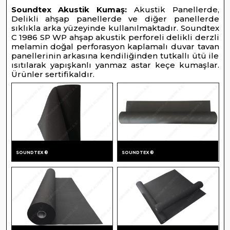
ZOLASYON MALZEMELERI
SES
Soundtex Akustik Kumaş
:
Akustik Panellerde,
Delikli ahşap panellerde ve diğer panellerde
İZOLASYONLARI
KUSTIK PROJE REFERANSLAR
sıklıkla arka yüzeyinde kullanılmaktadır. Soundtex
C 1986 SP WP ahşap akustik perforeli delikli derzli
İZOLASYON
melamin doğal perforasyon kaplamalı duvar tavan
MALZEMELERI
İPARİŞLERİNİZ
panellerinin arkasına kendiliğinden tutkallı ütü ile
ısıtılarak yapışkanlı yanmaz astar keçe kumaşlar.
AKUSTIK
Ürünler sertifikaldır.
LERI RESIMLERI
PROJE
REFERANSLAR
NSTAGRAM GALERI
SİPARİŞLERİNİZ
UVAR HESAPLAYICI
GALERI
RÜN RENKLENDIRME
RESIMLERI
SOUNDTEX ®
SOUNDTEX ®
İNSTAGRAM
HOWROOM GÖRSELLERI
GALERI
DUVAR
HESAPLAYICI
ÜRÜN