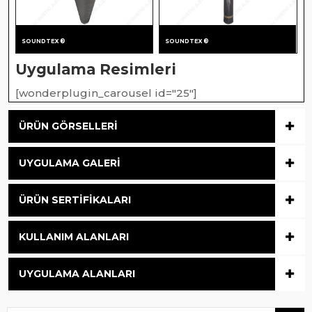
SOUNDTEX ®
SOUNDTEX ®
Uygulama Resimleri
[wonderplugin_carousel id="25"]
ÜRÜN GÖRSELLERI
UYGULAMA GALERI
ÜRÜN SERTIFIKALARI
KULLANIM ALANLARI
UYGULAMA ALANLARI