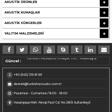
AKUSTIK ÜRÜNLER
AKUSTIK KUMAŞLAR
AKUSTIK SÜNGERLER
YALITIM MALZEMELERI
Makedonya ihracatımız üretime alındı.
Turkish Acoustic İhraçat Yılı…”Ataktayız”
Güncel :
+90 (545) 139 81 69
destek@turkishacoustic.com.tr
Pazartesi - Cumartesi / 8:00 - 18:00
Hasanpaşa Mah. Necip Fazıl Cd. No:28/A Sultanbeyli