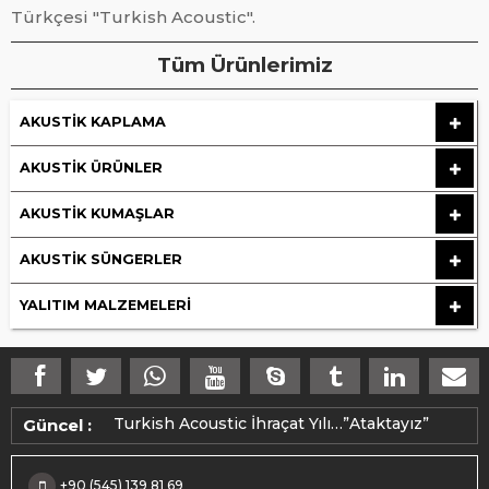
Türkçesi "Turkish Acoustic".
Tüm Ürünlerimiz
AKUSTIK KAPLAMA
AKUSTIK ÜRÜNLER
AKUSTIK KUMAŞLAR
AKUSTIK SÜNGERLER
YALITIM MALZEMELERI
Makedonya ihracatımız üretime alındı.
Turkish Acoustic İhraçat Yılı…”Ataktayız”
Güncel :
+90 (545) 139 81 69