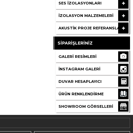
SES İZOLASYONLARI
İZOLASYON MALZEMELERI
AKUSTIK PROJE REFERANSLAR
SİPARİŞLERİNİZ
GALERI RESIMLERI
İNSTAGRAM GALERI
DUVAR HESAPLAYICI
ÜRÜN RENKLENDIRME
SHOWROOM GÖRSELLERI