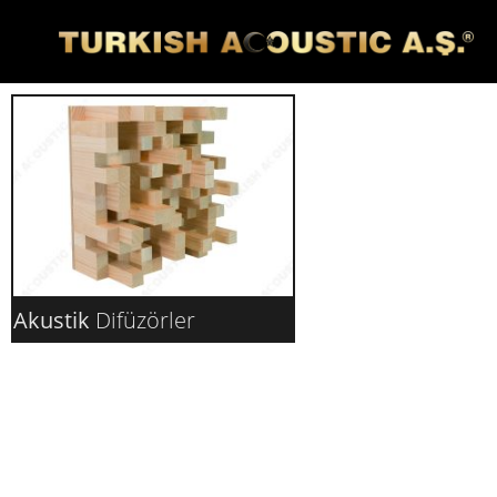
Akustik
Difüzörler
AKUSTIK DIFÜZÖRLER