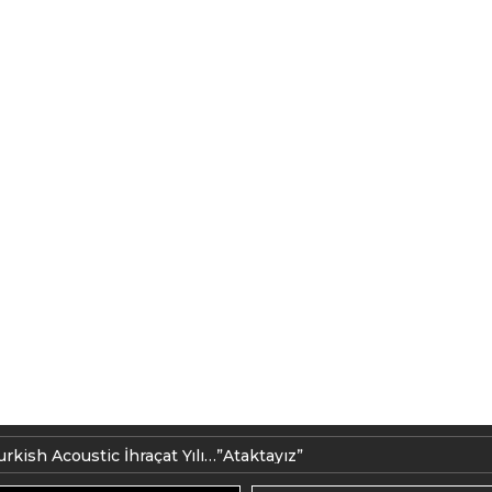
akedonya ihracatımız üretime alındı.
urkish Acoustic İhraçat Yılı…”Ataktayız”