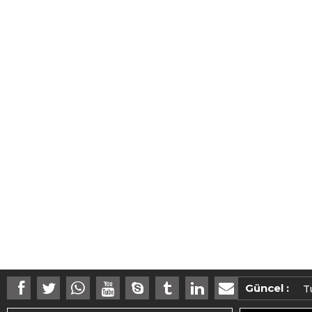
M
T
Güncel :