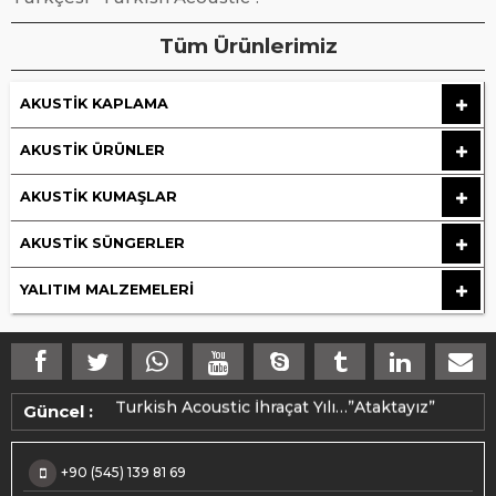
Tüm Ürünlerimiz
AKUSTIK KAPLAMA
AKUSTIK ÜRÜNLER
AKUSTIK KUMAŞLAR
AKUSTIK SÜNGERLER
YALITIM MALZEMELERI
Makedonya ihracatımız üretime alındı.
Turkish Acoustic İhraçat Yılı…”Ataktayız”
Güncel :
+90 (545) 139 81 69