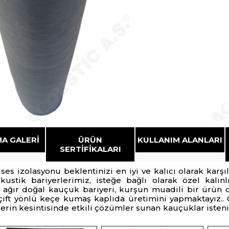
A GALERI
ÜRÜN
KULLANIM ALANLARI
SERTIFIKALARI
r ses izolasyonu beklentinizi en iyi ve kalıcı olarak karş
ustik bariyerlerimiz, isteğe bağlı olarak özel kalın
 ağır doğal kauçuk bariyeri, kurşun muadili bir ürün 
çift yönlü keçe kumaş kaplıda üretimini yapmaktayız.. 
lerin kesintisinde etkili çözümler sunan kauçuklar isten