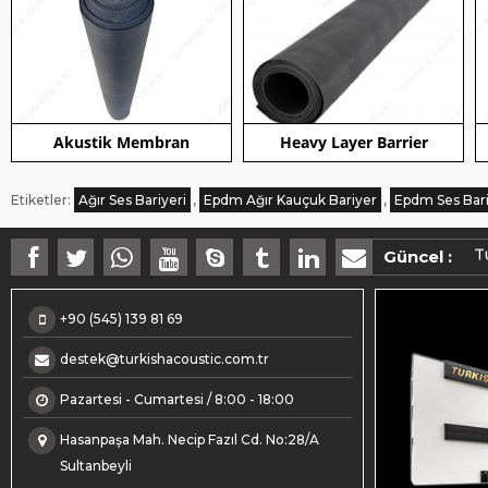
Akustik Membran
Heavy Layer Barrier
Etiketler:
Ağır Ses Bariyeri
,
Epdm Ağır Kauçuk Bariyer
,
Epdm Ses Bari
M
T
Güncel :
+90 (545) 139 81 69
destek@turkishacoustic.com.tr
Pazartesi - Cumartesi / 8:00 - 18:00
Hasanpaşa Mah. Necip Fazıl Cd. No:28/A
Sultanbeyli