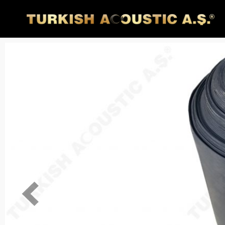
ÜRÜNLER
AKUSTIK
KAPLAMA
AKUSTIK
ÜRÜNLER
AKUSTIK
KUMAŞLAR
AKUSTIK
SÜNGERLER
YALITIM
MALZEMELERI
UYGULAMALAR
SES
YALITIMLARI