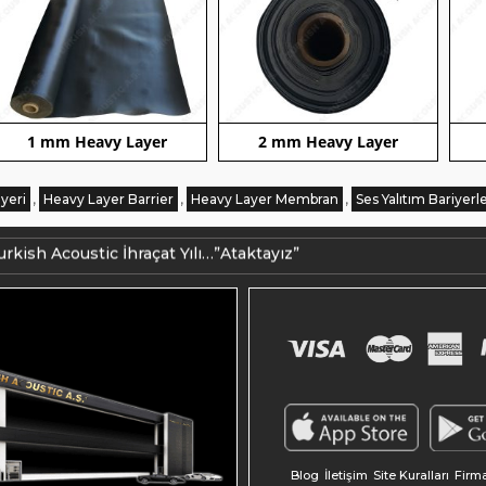
1 mm Heavy Layer
2 mm Heavy Layer
yeri
,
Heavy Layer Barrier
,
Heavy Layer Membran
,
Ses Yalıtım Bariyerle
akedonya ihracatımız üretime alındı.
urkish Acoustic İhraçat Yılı…”Ataktayız”
Blog
İletişim
Site Kuralları
Firm