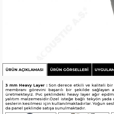
SES
İZOLASYONLARI
İZOLASYON
MALZEMELERI
AKUSTIK
PROJE
REFERANSLAR
SİPARİŞLERİNİZ
GALERI
RESIMLERI
ÜRÜN AÇIKLAMASI
ÜRÜN GÖRSELLERI
UYGULAM
İNSTAGRAM
GALERI
3 mm Heavy Layer
:
Son derece etkili ve kaliteli bi
membranı görevini başarılı bir şekilde sağlayan ak
DUVAR
üretmekteyiz. Pvc şeklindeki heavy layer ağır epdm
HESAPLAYICI
yalıtım malzemesidir.Özel isteğe bağlı tekyön yada 
seslerin kesilmesi için kullanılmaktadırlar. Yoğun ses
ÜRÜN
da panel şeklinde satışa sunulmaktadır.
RENKLENDIRME