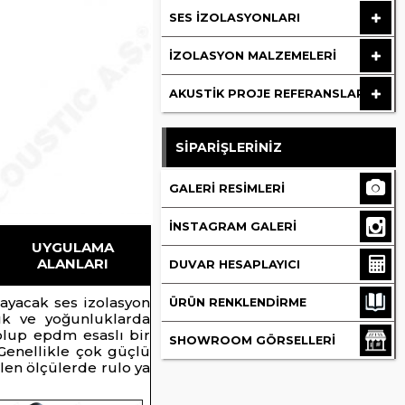
SES İZOLASYONLARI
İZOLASYON MALZEMELERI
AKUSTIK PROJE REFERANSLAR
SİPARİŞLERİNİZ
GALERI RESIMLERI
İNSTAGRAM GALERI
UYGULAMA
ALANLARI
DUVAR HESAPLAYICI
ılayacak ses izolasyon
ÜRÜN RENKLENDIRME
lık ve yoğunluklarda
olup epdm esaslı bir
SHOWROOM GÖRSELLERI
Genellikle çok güçlü
ilen ölçülerde rulo ya