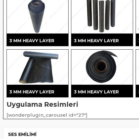
SHOWROOM
GÖRSELLERI
3 MM HEAVY LAYER
3 MM HEAVY LAYER
3 MM HEAVY LAYER
3 MM HEAVY LAYER
Uygulama Resimleri
[wonderplugin_carousel id="27"]
SES EMILIMI